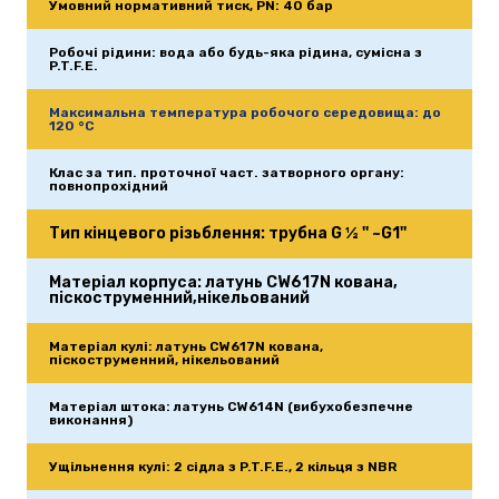
Умовний нормативний тиск, PN: 40 бар
Робочі рідини: вода або будь-яка рідина, сумісна з 
P.T.F.E.
Максимальна температура робочого середовища: до 
120 °C
Клас за тип. проточної част. затворного органу: 
повнопрохідний
Тип кінцевого різьблення: трубна G ½ '' ~G1''
Матеріал корпуса: латунь CW617N кована, 
піскоструменний,нікельований
Матеріал кулі: латунь CW617N кована, 
піскоструменний, нікельований
Матеріал штока: латунь CW614N (вибухобезпечне 
виконання)
Ущільнення кулі: 2 сідла з P.T.F.E., 2 кільця з NBR