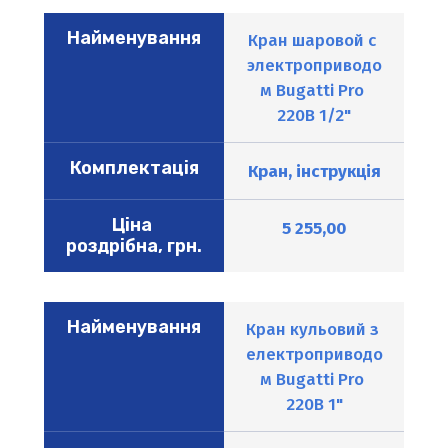
Найменування
Кран шаровой с 
электроприводо
м Bugatti Pro 
220B 1/2"
Комплектація
Кран, інструкція
Ціна 
5 255,00
роздрібна, грн.
Найменування
Кран кульовий з 
електроприводо
м Bugatti Pro 
220B 1"